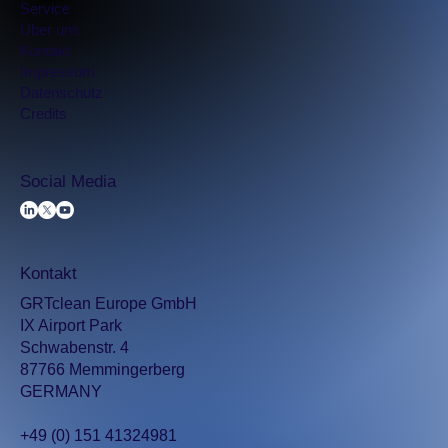
Service
Über uns
Kontakt
Impressum​
Datenschutz
Credits
Social Media
Kontakt
GRTclean Europe GmbH
IX Airport Park
Schwabenstr. 4
87766 Memmingerberg
GERMANY
+49 (0) 151 41324981