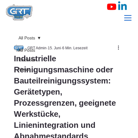
All Posts
GRT Admin
15. Juni
6 Min. Lesezeit
All Posts
Industrielle
Einblicke
Reinigungsmaschine oder
News
Bauteilreinigungssystem:
Gerätetypen,
Prozessgrenzen, geeignete
Werkstücke,
Linienintegration und
Abnahmestandards